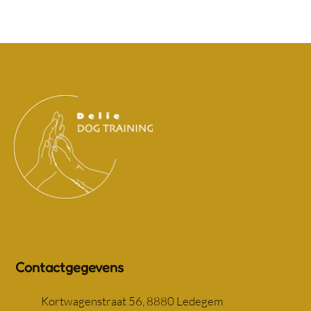
Contactgegevens
Kortwagenstraat 56, 8880 Ledegem