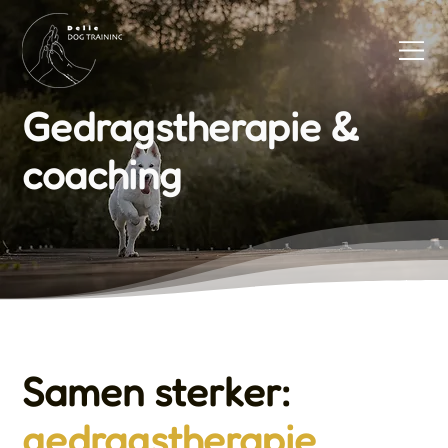
Gedragstherapie &
coaching
Samen sterker:
gedragstherapie